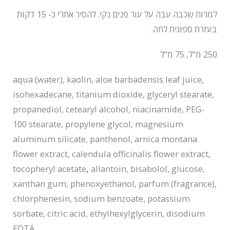
למרוח שכבה עבה על עור פנים נקי. להסיר אחרי כ- 15 דקות
בעזרת ספוגית לחה.
250 מ"ל, 75 מ"ל
aqua (water), kaolin, aloe barbadensis leaf juice,
isohexadecane, titanium dioxide, glyceryl stearate,
propanediol, cetearyl alcohol, niacinamide, PEG-
100 stearate, propylene glycol, magnesium
aluminum silicate, panthenol, arnica montana
flower extract, calendula officinalis flower extract,
tocopheryl acetate
,
allantoin, bisabolol, glucose,
xanthan gum, phenoxyethanol, parfum (fragrance),
chlorphenesin, sodium benzoate, potassium
sorbate, citric acid, ethylhexylglycerin, disodium
EDTA