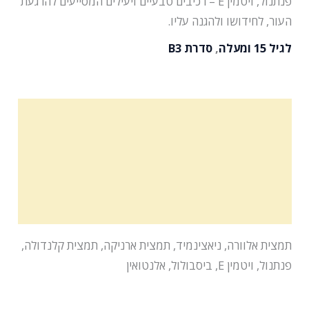
פנתנול, ויטמין E – רכיבים טבעיים ויעילים המסייעים להרגעת
העור, לחידושו ולהגנה עליו.
לגיל 15 ומעלה
,
סדרת B3
מרכיבים פעילים
הוראות שימוש
תכולה
רשימת מרכיבים
תמצית אלוורה, ניאצינמיד, תמצית ארניקה, תמצית קלנדולה,
פנתנול, ויטמין E, ביסבולול, אלנטואין