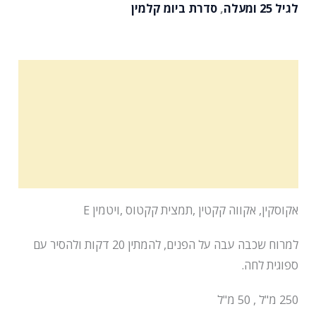
לגיל 25 ומעלה
,
סדרת ביומ קלמין
מרכיבים פעילים
הוראות שימוש
תכולה
רשימת מרכיבים
אקוסקין, אקווה קקטין ,תמצית קקטוס ,ויטמין E
למרוח שכבה עבה על הפנים, להמתין 20 דקות ולהסיר עם
ספוגית לחה.
250 מ"ל , 50 מ"ל