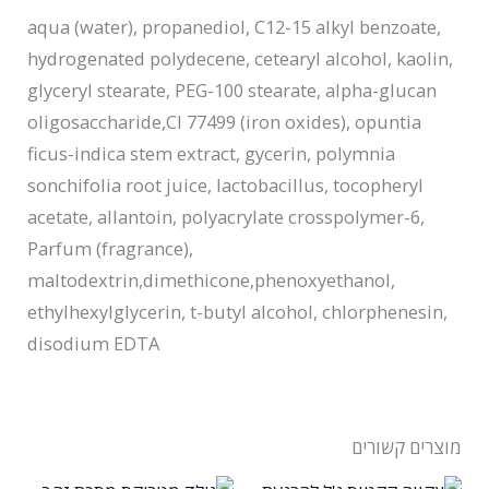
aqua (water), propanediol, C12-15 alkyl benzoate,
hydrogenated polydecene, cetearyl alcohol, kaolin,
glyceryl stearate, PEG-100 stearate, alpha-glucan
oligosaccharide,CI 77499 (iron oxides), opuntia
ficus-indica stem extract, gycerin, polymnia
sonchifolia root juice, lactobacillus, tocopheryl
acetate, allantoin, polyacrylate crosspolymer-6,
Parfum (fragrance),
maltodextrin,dimethicone,phenoxyethanol,
ethylhexylglycerin, t-butyl alcohol, chlorphenesin,
disodium EDTA
מוצרים קשורים