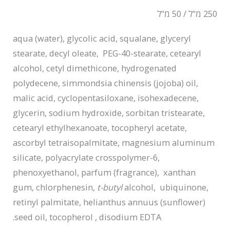
250 מ"ל / 50 מ"ל
aqua (water), glycolic acid, squalane, glyceryl
stearate, decyl oleate, PEG-40-stearate, cetearyl
alcohol, cetyl dimethicone, hydrogenated
polydecene, simmondsia chinensis (jojoba) oil,
malic acid, cyclopentasiloxane, isohexadecene,
glycerin, sodium hydroxide, sorbitan tristearate,
cetearyl ethylhexanoate, tocopheryl acetate,
ascorbyl tetraisopalmitate, magnesium aluminum
silicate, polyacrylate crosspolymer-6,
phenoxyethanol, parfum (fragrance), xanthan
gum, chlorphenesin,
t-butyl
alcohol, ubiquinone,
retinyl palmitate, helianthus annuus (sunflower)
seed oil, tocopherol , disodium EDTA.