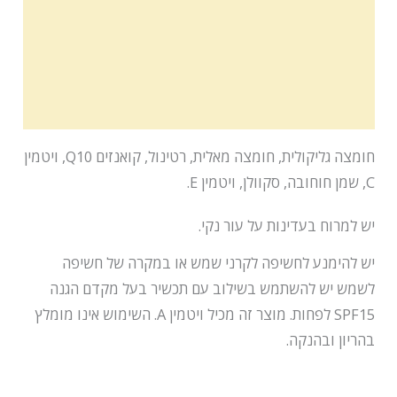
הוראות שימוש
תכולה
רשימת מרכיבים
חומצה גליקולית, חומצה מאלית, רטינול, קואנזים Q10, ויטמין
C, שמן חוחובה, סקוולן, ויטמין E.
יש למרוח בעדינות על עור נקי.
יש להימנע לחשיפה לקרני שמש או במקרה של חשיפה
לשמש יש להשתמש בשילוב עם תכשיר בעל מקדם הגנה
SPF15 לפחות. מוצר זה מכיל ויטמין A. השימוש אינו מומלץ
בהריון ובהנקה.