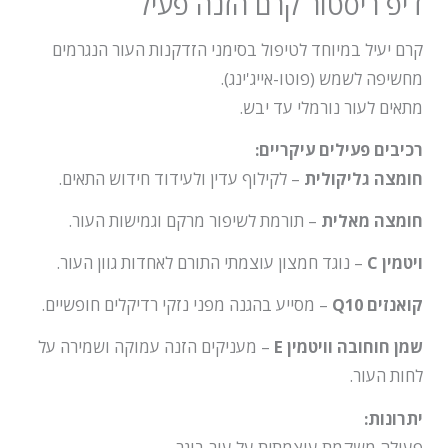
דיפ ריסטור קרם הזנה פעיל
קרם יעיל במיוחד לטיפול בסימני הזדקנות העור הנגרמים
מחשיפה לשמש (פוטו-אייג'ינג).
מתאים לעור נורמלי עד יבש.
רכיבים פעילים עיקריים:
חומצה גליקולית
– לקילוף עדין ולעידוד חידוש התאים.
חומצה מאלית
– תורמת לשיפור מרקם וגמישות העור.
ויטמין C
– נוגד חמצון עוצמתי התורם לאחדות גוון העור.
קואנזים Q10
– מסייע בהגנה מפני נזקי רדיקלים חופשיים.
שמן חוחובה וויטמין E
– מעניקים הזנה עמוקה ושמירה על
לחות העור.
יתרונות:
פעולה משקמת עוצמתית על עור בוגר.