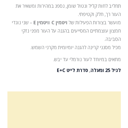
תחליב לחות קליל ונטול שומן, נספג במהירות ומשאיר את
העור רך, חלק וקטיפתי.
מועשר בצורות הפעילות של
ויטמין C
ו
ויטמין E
– שני נוגדי
חמצון עוצמתיים המסייעים בהגנה על העור מפני נזקי
הסביבה.
מכיל מסנני קרינה להגנה יומיומית מקרני השמש.
מתאים במיוחד לעור נורמלי עד יבש.
לגיל 25 ומעלה
,
סדרת לייט E+C
מרכיבים פעילים
הוראות שימוש
תכולה