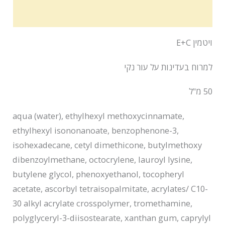
רשימת מרכיבים
ויטמין E+C
למרוח בעדינות על עור נקי
50 מ"ל
aqua (water), ethylhexyl methoxycinnamate,
ethylhexyl isononanoate, benzophenone-3,
isohexadecane, cetyl dimethicone, butylmethoxy
dibenzoylmethane, octocrylene, lauroyl lysine,
butylene glycol, phenoxyethanol, tocopheryl
acetate, ascorbyl tetraisopalmitate, acrylates/ C10-
30 alkyl acrylate crosspolymer, tromethamine,
polyglyceryl-3-diisostearate, xanthan gum, caprylyl