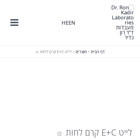
ילוג
תוכן
HE
EN
דף הבית
מוצרים
לייט E+C קרם לחות ☼
לייט E+C קרם לחות ☼