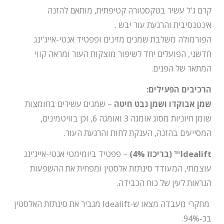
קרם ג'ל עשיר בטקסטורה קטיפתית, מותאם להזנה
אינטנסיבית והרגעת עור יבש .
הפורמולה משלבת שמנים מזינים ופפטיד אנטי-אייג'ינג
חדשני, הפועלים יחד לשיפור מוצקות העור ומראה קווי
המתאר של הפנים.
הרכיבים הפעילים:
שמן אבוקדו ושמן נבט חיטה
– שמנים עשירים בחומצות
שומן חיוניות מסוג אומגה 3 ואומגה 6, וכן בוויטמינים,
המסייעים בהזנה, הענקת לחות והרגעת העור.
Idealift™ (בריכוז 4%)
– פפטיד ביומימטי אנטי-אייג'ינג
עוצמתי, המעודד סינתזת אלסטין ומפחית את ההשפעות
הנראות לעין של כוח הכבידה.
מחקרי מעבדה מצאו ש-Idealift מגביר את סינתזת האלסטין
בכ-94%.