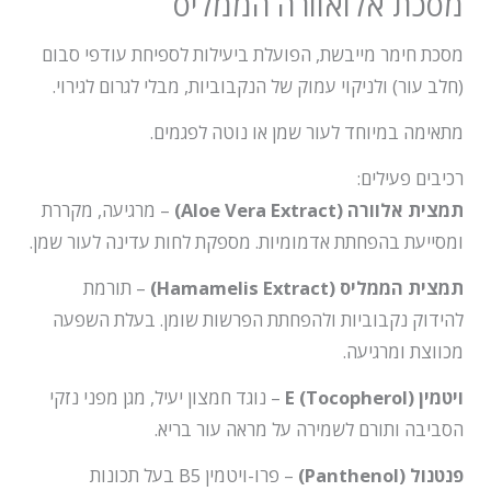
מסכת אלואוורה הממליס
מסכת חימר מייבשת, הפועלת ביעילות לספיחת עודפי סבום
(חלב עור) ולניקוי עמוק של הנקבוביות, מבלי לגרום לגירוי.
מתאימה במיוחד לעור שמן או נוטה לפגמים.
רכיבים פעילים:
תמצית אלוורה (Aloe Vera Extract)
– מרגיעה, מקררת
ומסייעת בהפחתת אדמומיות. מספקת לחות עדינה לעור שמן.
תמצית הממליס (Hamamelis Extract)
– תורמת
להידוק נקבוביות ולהפחתת הפרשות שומן. בעלת השפעה
מכווצת ומרגיעה.
ויטמין E (Tocopherol)
– נוגד חמצון יעיל, מגן מפני נזקי
הסביבה ותורם לשמירה על מראה עור בריא.
פנטנול (Panthenol)
– פרו-ויטמין B5 בעל תכונות